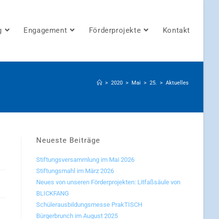
g
Engagement
Förderprojekte
Kontakt
>
2020
>
Mai
>
25.
>
Aktuelles
Neueste Beiträge
Stiftungsversammlung im Mai 2026
Stiftungsmahl im März 2026
Neues von unseren Förderprojekten: Litfaßsäule von
BLICKFANG
Schülerausbildungsmesse PrakTISCH
Bürgerbrunch im August 2025