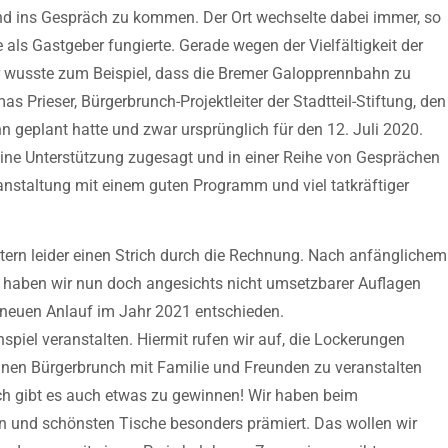
und ins Gespräch zu kommen. Der Ort wechselte dabei immer, so
 als Gastgeber fungierte. Gerade wegen der Vielfältigkeit der
er wusste zum Beispiel, dass die Bremer Galopprennbahn zu
 Prieser, Bürgerbrunch-Projektleiter der Stadtteil-Stiftung, den
n geplant hatte und zwar ursprünglich für den 12. Juli 2020.
ne Unterstützung zugesagt und in einer Reihe von Gesprächen
nstaltung mit einem guten Programm und viel tatkräftiger
ern leider einen Strich durch die Rechnung. Nach anfänglichem
n haben wir nun doch angesichts nicht umsetzbarer Auflagen
 neuen Anlauf im Jahr 2021 entschieden.
spiel veranstalten. Hiermit rufen wir auf, die Lockerungen
inen Bürgerbrunch mit Familie und Freunden zu veranstalten
ich gibt es auch etwas zu gewinnen! Wir haben beim
ten und schönsten Tische besonders prämiert. Das wollen wir