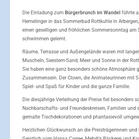
Die Einladung zum
Bürgerbrunch im Wandel
führte 
Hemelinger in das Sommerbad Rottkuhle in Arbergen,
einen geselligen und fröhlichen Sommersonntag am S
schwimmen gelernt.
Räume, Terrasse und Außengelände waren mit langen 
Muscheln, Seestern-Sand, Meer und Sonne in der Rottk
Sie haben eine ganz besonders schöne Atmosphäre 
Zusammensein. Der Clown, die Animateurinnen mit Sc
Spiel- und Spaß für Kinder und die ganze Familie.
Die diesjährige Verleihung der Preise fiel besonders s
Nachbarschafts- und Freundeskreisen, Familien und si
gemalte Tischdekorationen und phantasievoll umgew
Herzlichen Glückwunsch an die Preisträgerinnen und 
Geistlich vom Hansa Carree, Mehdi’s Bäckerei und Ko