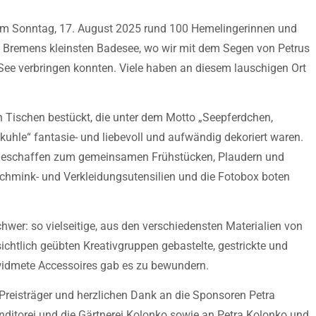
am Sonntag, 17. August 2025 rund 100 Hemelingerinnen und
 Bremens kleinsten Badesee, wo wir mit dem Segen von Petrus
ee verbringen konnten. Viele haben an diesem lauschigen Ort
Tischen bestückt, die unter dem Motto „Seepferdchen,
uhle“ fantasie- und liebevoll und aufwändig dekoriert waren.
geschaffen zum gemeinsamen Frühstücken, Plaudern und
hmink- und Verkleidungsutensilien und die Fotobox boten
chwer: so vielseitige, aus den verschiedensten Materialien von
chtlich geübten Kreativgruppen gebastelte, gestrickte und
idmete Accessoires gab es zu bewundern.
Preisträger und herzlichen Dank an die Sponsoren Petra
nditorei und die Gärtnerei Kolonko sowie an Petra Kolonko und