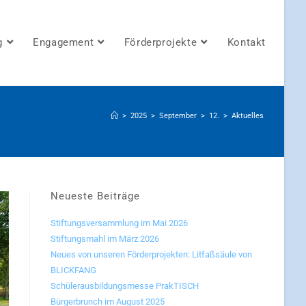
g
Engagement
Förderprojekte
Kontakt
>
2025
>
September
>
12.
>
Aktuelles
Neueste Beiträge
Stiftungsversammlung im Mai 2026
Stiftungsmahl im März 2026
Neues von unseren Förderprojekten: Litfaßsäule von
BLICKFANG
Schülerausbildungsmesse PrakTISCH
Bürgerbrunch im August 2025