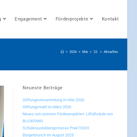
g
Engagement
Förderprojekte
Kontakt
>
2026
>
Mai
>
22.
>
Aktuelles
Neueste Beiträge
Stiftungsversammlung im Mai 2026
Stiftungsmahl im März 2026
Neues von unseren Förderprojekten: Litfaßsäule von
BLICKFANG
Schülerausbildungsmesse PrakTISCH
Bürgerbrunch im August 2025