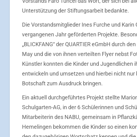
Vorstands Faro Tuncel das Wort, der sich bei al
Unterstützung der Stiftungsarbeit bedankte.
Die Vorstandsmitglieder Ines Furche und Karin 
vergangenen Jahr geförderten Projekte. Besond
„BLICKFANG“ der QUARTIER eGmbH durch den mü
May und die von ihnen verteilten Flyer nebst F
Künstler konnten die Kinder und Jugendlichen ih
entwickeln und umsetzen und hierbei nicht nur 
Botschaft zum Ausdruck bringen.
Ein aktuell durchgeführtes Projekt stellte Mari
Schulgarten-AG, in der 6 Schülerinnen und Schül
Mitarbeiterin des NABU, gemeinsam in Pflanzkä
Hemelingen bekommen die Kinder so einen kon
den dazugehörigen Wortschatz kennen und di